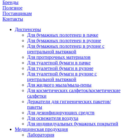
Бренды
Полезное
Поставщикам
Контакты
Диспенсеры
Для бумажных полотенец в пачке
Для бумажных полотенец в рулоне
Для бумажных полотенец в рулоне с
центральной вытяжкой
Для протирочных материалов
Для туалетной бумаги в пачке
Для туалетной бумаги в рулоне
Для туалетной бумаги в рулоне с
центральной вытяжкой
Для жидкого мыла/мыла-пены
Для косметических салфеток/косметические
салфетки
Держатели для гигиенических пакетов/
пакеты
Для дезинфицирующих средств
Для освежителя воздуха
Для индивидуальных бумажных покрытий
Медицинская продукция
Лаборатория