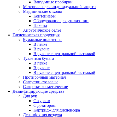
Вакуумные пробирки
Материалы для индивидуальной защиты
Медицинские отходы
Контейнеры
Оборудование для утилизации
Пакеты
Хирургическое белье
Гигиеническая продукция
Бумажные полотенца
В пачке
В рулоне
В рулоне с центральной вытяжкой
Туалетная бумага
В пачке
В рулоне
В рулоне с центральной вытяжкой
Протирочный материал
Салфетки столовые
Салфетки косметические
Дезинфицирующие средства
Для рук
С курком
С дозатором
Картридж для диспенсера
Дезинфекция воздуха